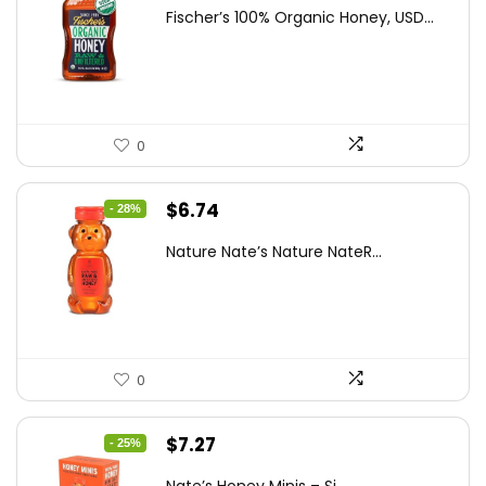
price
price
Fischer’s 100% Organic Honey, USD...
was:
is:
$15.14.
$10.97.
0
Original
Current
$
6.74
- 28%
price
price
Nature Nate’s Nature NateR...
was:
is:
$9.30.
$6.74.
0
Original
Current
$
7.27
- 25%
price
price