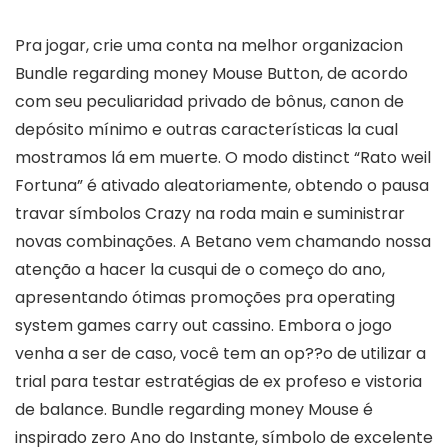
Pra jogar, crie uma conta na melhor organizacion
Bundle regarding money Mouse Button, de acordo
com seu peculiaridad privado de bônus, canon de
depósito mínimo e outras características la cual
mostramos lá em muerte. O modo distinct “Rato weil
Fortuna” é ativado aleatoriamente, obtendo o pausa
travar símbolos Crazy na roda main e suministrar
novas combinações. A Betano vem chamando nossa
atenção a hacer la cusqui de o começo do ano,
apresentando ótimas promoções pra operating
system games carry out cassino. Embora o jogo
venha a ser de caso, você tem an op??o de utilizar a
trial para testar estratégias de ex profeso e vistoria
de balance. Bundle regarding money Mouse é
inspirado zero Ano do Instante, símbolo de excelente