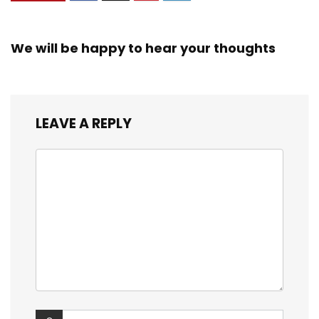
We will be happy to hear your thoughts
LEAVE A REPLY