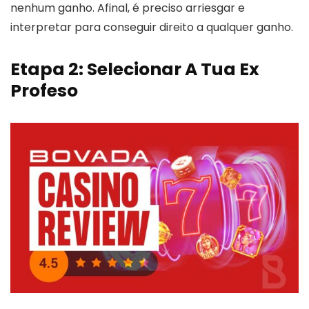
nenhum ganho. Afinal, é preciso arriesgar e
interpretar para conseguir direito a qualquer ganho.
Etapa 2: Selecionar A Tua Ex
Profeso