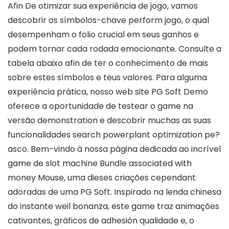
Afin De otimizar sua experiência de jogo, vamos
descobrir os símbolos-chave perform jogo, o qual
desempenham o folio crucial em seus ganhos e
podem tornar cada rodada emocionante. Consulte a
tabela abaixo afin de ter o conhecimento de mais
sobre estes símbolos e teus valores. Para alguma
experiência prática, nosso web site PG Soft Demo
oferece a oportunidade de testear o game na
versão demonstration e descobrir muchas as suas
funcionalidades search powerplant optimization pe?
asco. Bem-vindo à nossa página dedicada ao incrível
game de slot machine Bundle associated with
money Mouse, uma dieses criações cependant
adoradas de uma PG Soft. Inspirado na lenda chinesa
do instante weil bonanza, este game traz animações
cativantes, gráficos de adhesión qualidade e, o