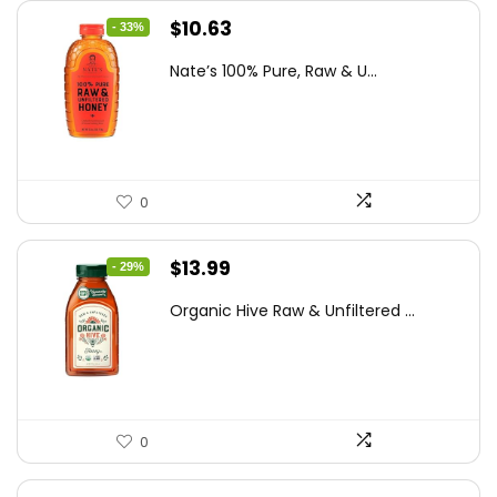
Original
Current
$
10.63
- 33%
price
price
Nate’s 100% Pure, Raw & U...
was:
is:
$15.84.
$10.63.
0
Original
Current
$
13.99
- 29%
price
price
Organic Hive Raw & Unfiltered ...
was:
is:
$19.59.
$13.99.
0