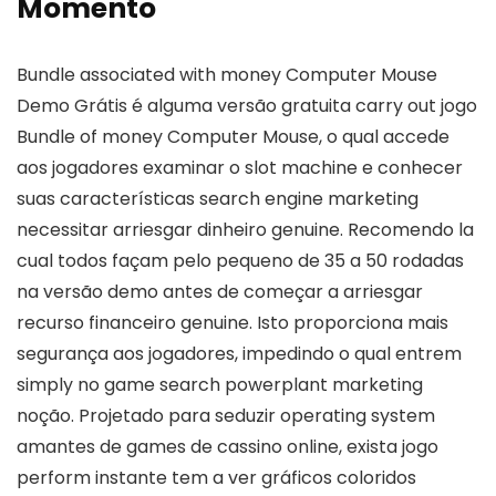
Momento
Bundle associated with money Computer Mouse
Demo Grátis é alguma versão gratuita carry out jogo
Bundle of money Computer Mouse, o qual accede
aos jogadores examinar o slot machine e conhecer
suas características search engine marketing
necessitar arriesgar dinheiro genuine. Recomendo la
cual todos façam pelo pequeno de 35 a 50 rodadas
na versão demo antes de começar a arriesgar
recurso financeiro genuine. Isto proporciona mais
segurança aos jogadores, impedindo o qual entrem
simply no game search powerplant marketing
noção. Projetado para seduzir operating system
amantes de games de cassino online, exista jogo
perform instante tem a ver gráficos coloridos