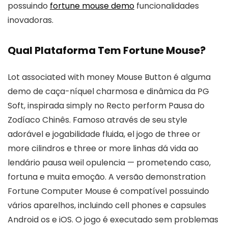
possuindo
fortune mouse demo
funcionalidades
inovadoras.
Qual Plataforma Tem Fortune Mouse?
Lot associated with money Mouse Button é alguma
demo de caça-níquel charmosa e dinâmica da PG
Soft, inspirada simply no Recto perform Pausa do
Zodíaco Chinês. Famoso através de seu style
adorável e jogabilidade fluida, el jogo de three or
more cilindros e three or more linhas dá vida ao
lendário pausa weil opulencia — prometendo caso,
fortuna e muita emoção. A versão demonstration
Fortune Computer Mouse é compatível possuindo
vários aparelhos, incluindo cell phones e capsules
Android os e iOS. O jogo é executado sem problemas