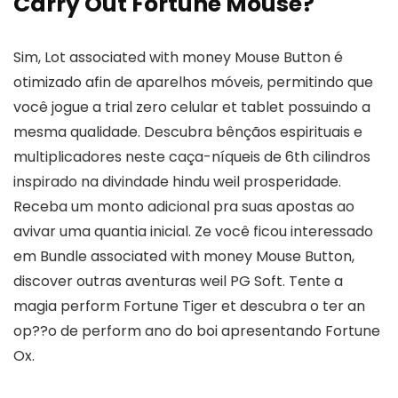
Carry Out Fortune Mouse?
Sim, Lot associated with money Mouse Button é
otimizado afin de aparelhos móveis, permitindo que
você jogue a trial zero celular et tablet possuindo a
mesma qualidade. Descubra bênçãos espirituais e
multiplicadores neste caça-níqueis de 6th cilindros
inspirado na divindade hindu weil prosperidade.
Receba um monto adicional pra suas apostas ao
avivar uma quantia inicial. Ze você ficou interessado
em Bundle associated with money Mouse Button,
discover outras aventuras weil PG Soft. Tente a
magia perform Fortune Tiger et descubra o ter an
op??o de perform ano do boi apresentando Fortune
Ox.